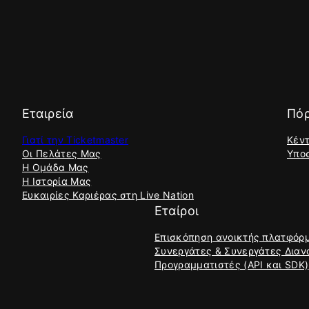
Εταιρεία
Πόρ
Γιατί την Ticketmaster
Κέν
Οι Πελάτες Μας
Υπο
Η Ομάδα Μας
Η Ιστορία Μας
Ευκαιρίες Καριέρας στη Live Nation
Εταίροι
Επισκόπηση ανοικτής πλατφόρ
Συνεργάτες & Συνεργάτες Διαν
Προγραμματιστές (API και SDK)