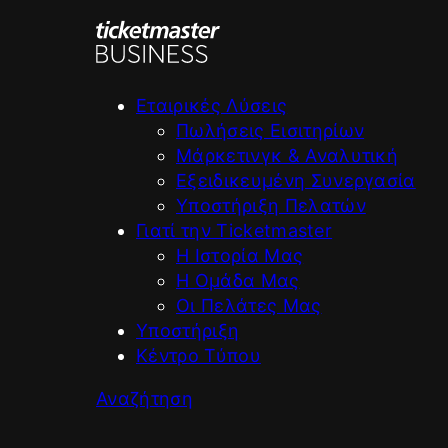
Μετάβαση
στο
περιεχόμενο
Εταιρικές Λύσεις
Πωλήσεις Εισιτηρίων
Μάρκετινγκ & Αναλυτική
Εξειδικευμένη Συνεργασία
Υποστήριξη Πελατών
Γιατί την Ticketmaster
Η Ιστορία Μας
Η Ομάδα Μας
Οι Πελάτες Μας
Υποστήριξη
Κέντρο Τύπου
Αναζήτηση