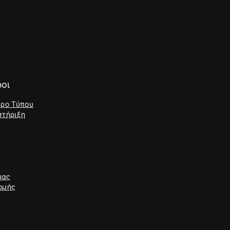
οι
τρο Τύπου
στήριξη
μας
ομής